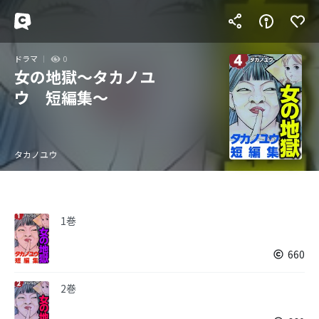
ドラマ
0
女の地獄～タカノユ
ウ 短編集～
タカノユウ
1巻
660
2巻