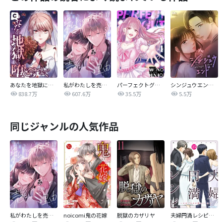
あなたを地獄に堕とすまで
私がわたしを売る理由
パーフェクトグリッター
シンジュウエンド【タテヨミ】
838.7万
607.6万
35.5万
5.5万
同じジャンルの人気作品
私がわたしを売る理由
noicomi鬼の花嫁
脱獄のカザリヤ
夫婦円満レシピ～それでも夫を愛している～