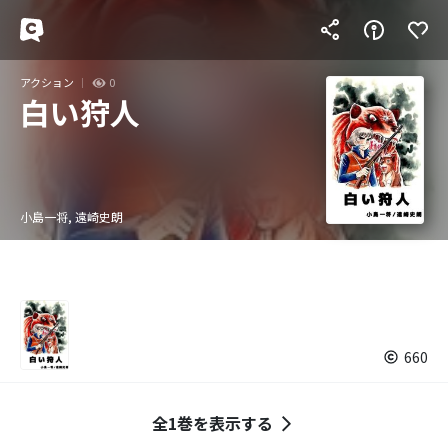
アクション
0
白い狩人
小島一将, 遠崎史朗
660
全1巻を表示する