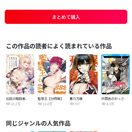
まとめて購入
この作品の読者によく読まれている作品
伝説の暗殺者、転生したら王家の愛され末娘になってしまいまして。【タテヨミ】
監禁王【分冊版】
暴力万歳
片田舎のおっさん、剣聖になる～ただの田舎の剣術師範だったのに、大成した弟子たちが俺を放ってくれない件～(話売り)
13.2万
15.0万
737
4.3万
同じジャンルの人気作品