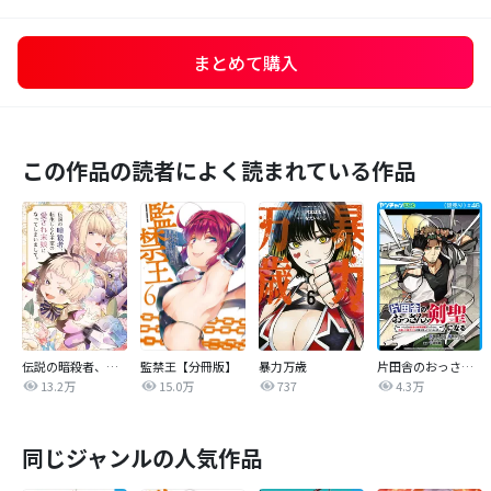
まとめて購入
この作品の読者によく読まれている作品
伝説の暗殺者、転生したら王家の愛され末娘になってしまいまして。【タテヨミ】
監禁王【分冊版】
暴力万歳
片田舎のおっさん、剣聖になる～ただの田舎の剣術師範だったのに、大成した弟子たちが俺を放ってくれない件～(話売り)
13.2万
15.0万
737
4.3万
同じジャンルの人気作品