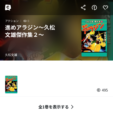
アクション
0
進めアラジン～久松
文雄傑作集２～
久松文雄
495
全1巻を表示する