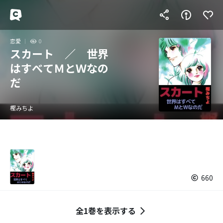
恋愛
0
スカート ／ 世界
はすべてＭとＷなの
だ
樫みちよ
660
全1巻を表示する