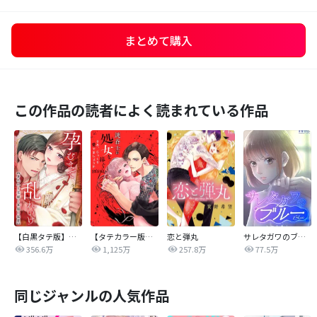
まとめて購入
この作品の読者によく読まれている作品
【白黒タテ版】孕むまで乱れいけ～身代わり花嫁と軍服の猛愛
【タテカラー版】漣蒼士に処女を捧ぐ～さあ、じっくり愛でましょうか
恋と弾丸
サレタガワのブルー【タテヨミ】
356.6万
1,125万
257.8万
77.5万
同じジャンルの人気作品