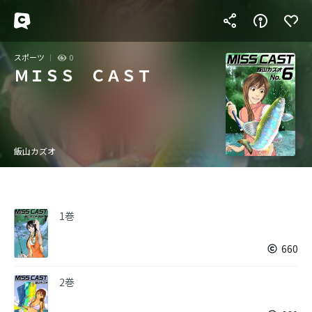
スポーツ
0
ＭＩＳＳ ＣＡＳＴ
飯山カズオ
1巻
660
2巻