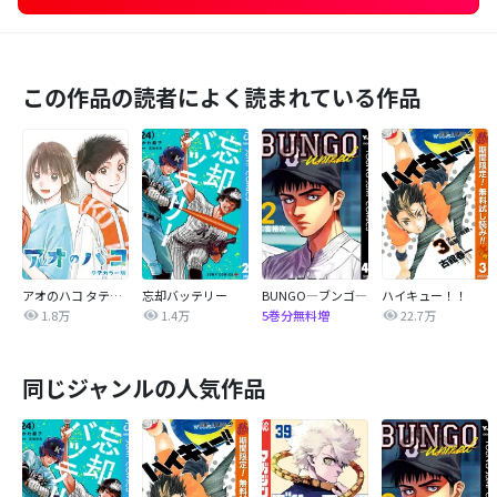
この作品の読者によく読まれている作品
アオのハコ タテカラー版【タテヨミ】
忘却バッテリー
BUNGO―ブンゴ―
ハイキュー！！
1.8万
1.4万
22.7万
5巻分無料増
同じジャンルの人気作品