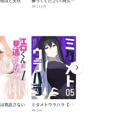
司はど天然
帰ってください! 阿久津さん【分冊版】
ニュートーキョーカモフラージュアワー
13.3万
1,278
は見逃さない
ミタメトウラハラ【連載版】
ブスに花束を。【分冊版】
ビ
104
18.2万