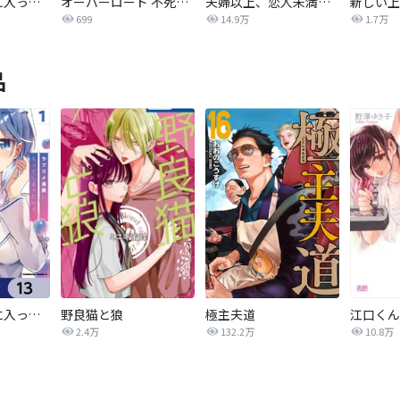
ラブコメ漫画に入ってしまったので、推しの負けヒロインを全力で幸せにする【分冊版】
オーバーロード 不死者のOh!
夫婦以上、恋人未満。【分冊版】
新しい上
699
14.9万
1.7万
品
ラブコメ漫画に入ってしまったので、推しの負けヒロインを全力で幸せにする【分冊版】
野良猫と狼
極主夫道
江口くん
2.4万
132.2万
10.8万