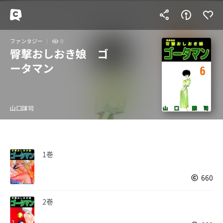
ファンタジー
0
臀撃おしおき娘 ゴ
ータマン
山口譲司
1巻
660
2巻