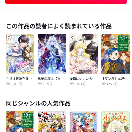
この作品の読者によく読まれている作品
今世は義妹を許しません
氷華の騎士【タテヨミ】
後悔はいいから殺してください
【マンガ】本好きの下剋上 第四部
1,000万
10.9万
815.4万
125.2万
同じジャンルの人気作品