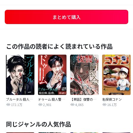
まとめて購入
この作品の読者によく読まれている作品
ブルータル 殺人警察官の告白
ドゥーム 殺人警察官の断罪録 分冊版
【単話】復讐の同窓会
名探偵コナン
172.1万
2,901
4,065
16.1万
同じジャンルの人気作品