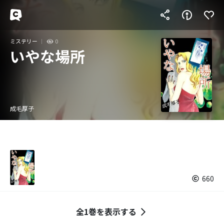
ミステリー
0
いやな場所
成毛厚子
660
全1巻を表示する