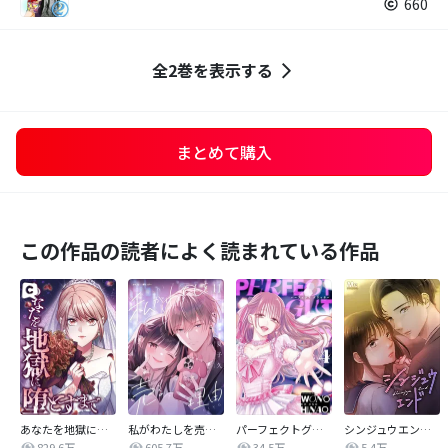
660
全2巻を表示する
まとめて購入
この作品の読者によく読まれている作品
あなたを地獄に堕とすまで
私がわたしを売る理由
パーフェクトグリッター
シンジュウエンド【タテヨミ】
829.6万
605.7万
34.5万
5.4万