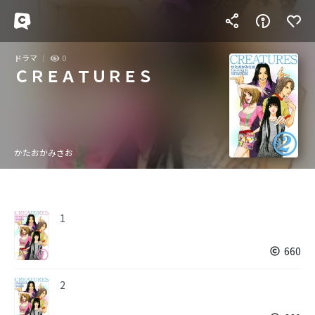
ドラマ
0
ＣＲＥＡＴＵＲＥＳ
かたおかみさお
1
660
2