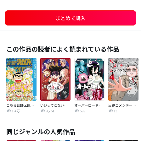
まとめて購入
この作品の読者によく読まれている作品
こちら葛飾区亀有公園前派出所
いびってこない義母と義姉
オーバーロード 不死者のOh!
反逆コメンテーターエンドウさん
1.4万
9,761
699
13
同じジャンルの人気作品