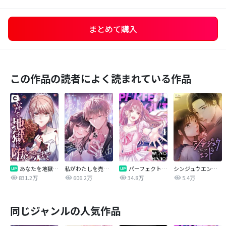
まとめて購入
この作品の読者によく読まれている作品
あなたを地獄に堕とすまで
私がわたしを売る理由
パーフェクトグリッター
シンジュウエンド【タテヨミ】
831.2万
606.2万
34.8万
5.4万
同じジャンルの人気作品