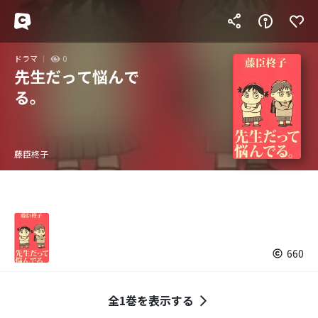
ドラマ
0
先生だって悩んで
る。
藤臣柊子
660
全1巻を表示する