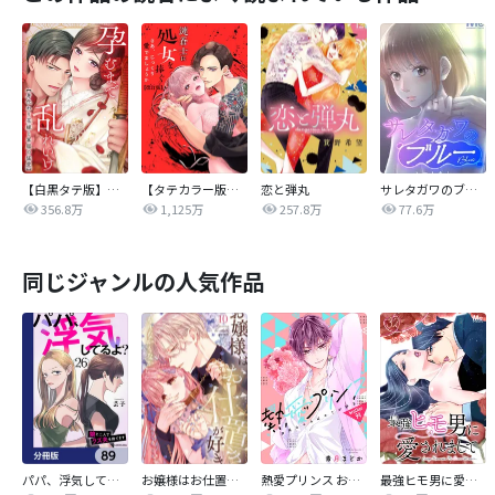
【白黒タテ版】孕むまで乱れいけ～身代わり花嫁と軍服の猛愛
【タテカラー版】漣蒼士に処女を捧ぐ～さあ、じっくり愛でましょうか
恋と弾丸
サレタガワのブルー【タテヨミ】
356.8万
1,125万
257.8万
77.6万
同じジャンルの人気作品
パパ、浮気してるよ？娘と二人でクズ夫を捨てます【分冊版】
お嬢様はお仕置きが好き
熱愛プリンス お兄ちゃんはキミが好き
最強ヒモ男に愛されまして