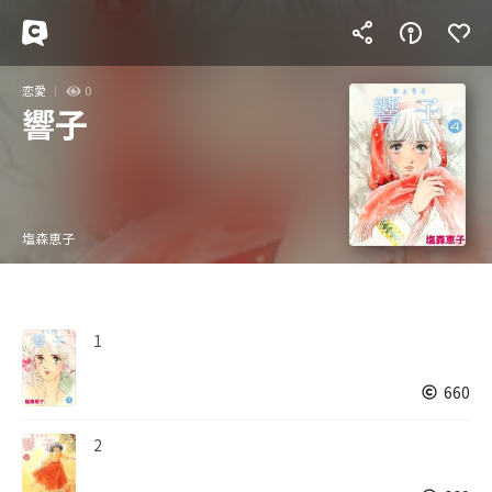
恋愛
0
響子
塩森恵子
1
660
2