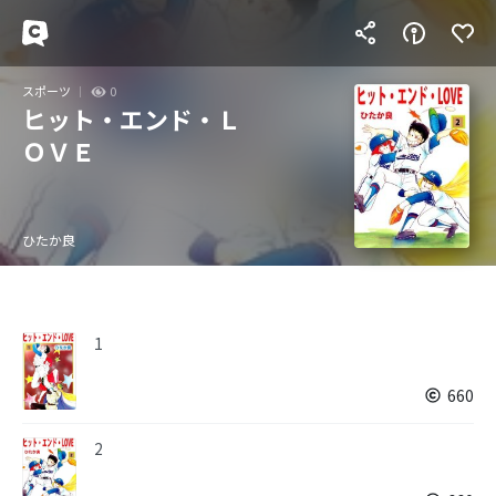
スポーツ
0
ヒット・エンド・Ｌ
ＯＶＥ
ひたか良
1
660
2