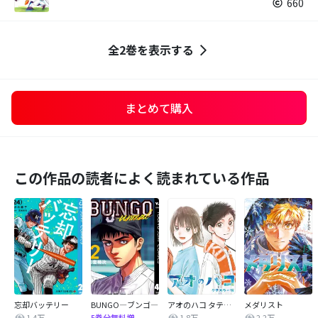
660
全2巻を表示する
まとめて購入
この作品の読者によく読まれている作品
忘却バッテリー
BUNGO―ブンゴ―
アオのハコ タテカラー版【タテヨミ】
メダリスト
1.4万
1.8万
2.2万
5巻分無料増