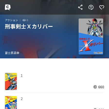
アクション
0
刑事剣士Ｘカリバー
富士原昌幸
1
660
2