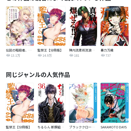
伝説の暗殺者、転生したら王家の愛され末娘になってしまいまして。【タテヨミ】
監禁王【分冊版】
陣内流柔術流浪伝 真島、爆ぜる！！
暴力万歳
13.1万
14.9万
181
737
同じジャンルの人気作品
監禁王【分冊版】
ちるらん 新撰組鎮魂歌
ブラッククローバー
SAKAMOTO DAYS