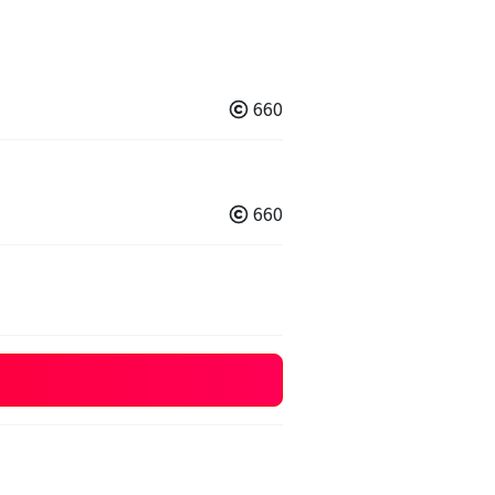
660
660