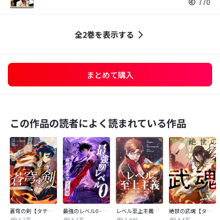
770
全2巻を表示する
まとめて購入
この作品の読者によく読まれている作品
蒼穹の剣【タテヨミ】
最強のレベル0 -解析スキルで完全無双-【タテヨミ】
レベル至上主義【タテヨミ】
絶世の武魂【タテヨミ】
3.2万
3.1万
2,946
4.4万