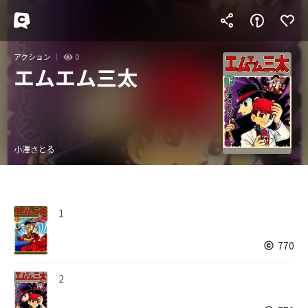
アクション
0
エムエム三太
小澤さとる
1
770
2