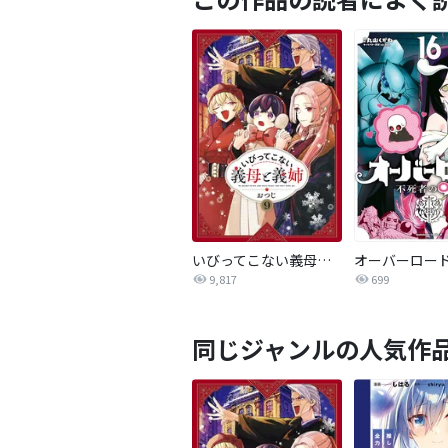
いびってこない義母と義姉
9,817
699
同じジャンルの人気作