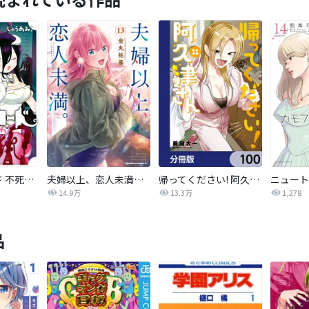
オーバーロード 不死者のOh!
夫婦以上、恋人未満。【分冊版】
帰ってください! 阿久津さん【分冊版】
14.9万
13.3万
1,278
品