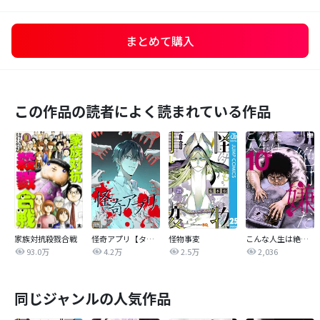
まとめて購入
この作品の読者によく読まれている作品
家族対抗殺戮合戦
怪奇アプリ【タテヨミ】
怪物事変
こんな人生は絶対嫌だ
93.0万
4.2万
2.5万
2,036
同じジャンルの人気作品