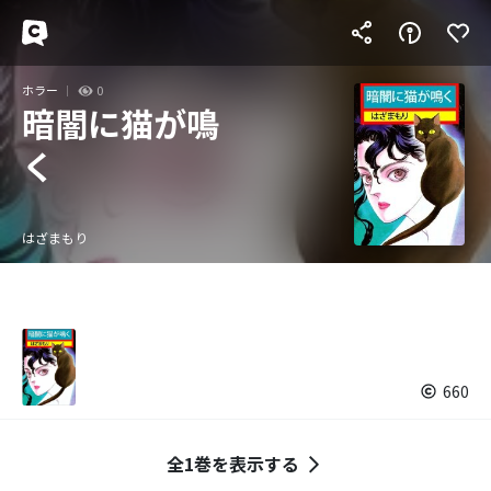
ホラー
0
暗闇に猫が鳴
く
はざまもり
660
全1巻を表示する