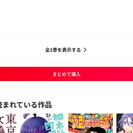
全1巻を表示する
まとめて購入
読まれている作品