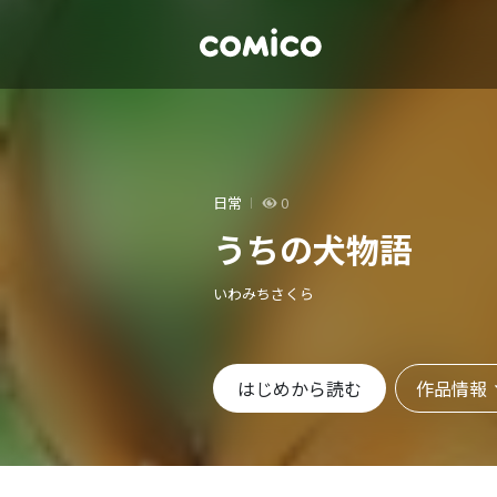
日常
0
うちの犬物語
いわみちさくら
作品情報
はじめから読む