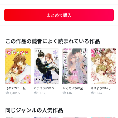
まとめて購入
この作品の読者によく読まれている作品
【タテカラー版】なまいきざかり。
ハチミツにはつこい
JKくのいちは全てを捧げたい
キスよりおいしいっ！
1,307万
16.1万
1.8万
16.4万
同じジャンルの人気作品