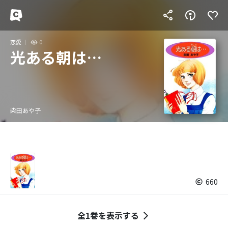
恋愛
0
光ある朝は…
柴田あや子
660
全1巻を表示する