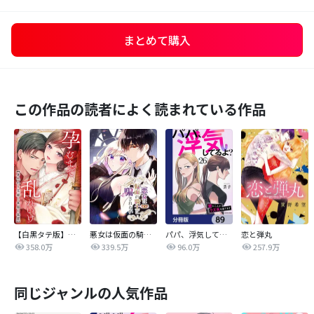
まとめて購入
この作品の読者によく読まれている作品
【白黒タテ版】孕むまで乱れいけ～身代わり花嫁と軍服の猛愛
悪女は仮面の騎士に騙されない
パパ、浮気してるよ？娘と二人でクズ夫を捨てます【分冊版】
恋と弾丸
358.0万
339.5万
96.0万
257.9万
同じジャンルの人気作品