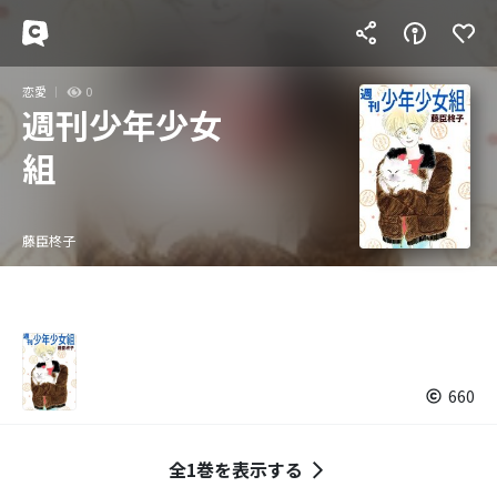
恋愛
0
週刊少年少女
組
藤臣柊子
660
全1巻を表示する