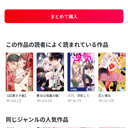
まとめて購入
この作品の読者によく読まれている作品
【白黒タテ版】孕むまで乱れいけ～身代わり花嫁と軍服の猛愛
悪女は仮面の騎士に騙されない
パパ、浮気してるよ？娘と二人でクズ夫を捨てます【分冊版】
恋と弾丸
358.1万
339.5万
96.0万
257.9万
同じジャンルの人気作品