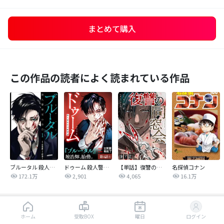
まとめて購入
この作品の読者によく読まれている作品
ブルータル 殺人警察官の告白
ドゥーム 殺人警察官の断罪録 分冊版
【単話】復讐の同窓会
名探偵コナン
172.1万
2,901
4,065
16.1万
同じジャンルの人気作品
はじめから読む
ホーム
受取BOX
曜日
ログイン