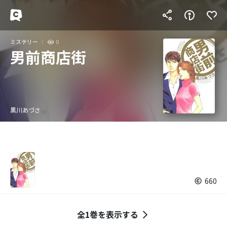
ミステリー
0
男前商店街
黒川あづさ
660
全1巻を表示する