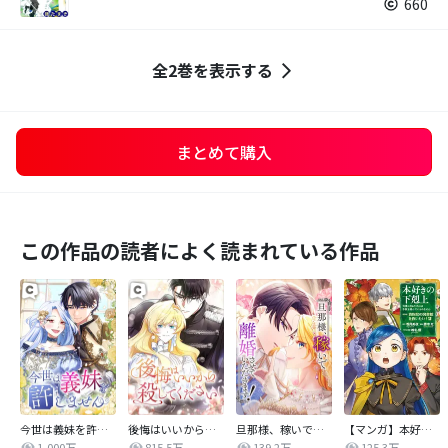
660
全2巻を表示する
まとめて購入
この作品の読者によく読まれている作品
今世は義妹を許しません
後悔はいいから殺してください
旦那様、稼いで離婚させていただきます！
【マンガ】本好きの下剋上 第四部
1,000万
815.5万
139.2万
125.3万