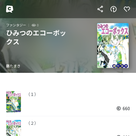
ファンタジー
0
ひみつのエコーボッ
クス
藤たまき
（１）
660
（２）