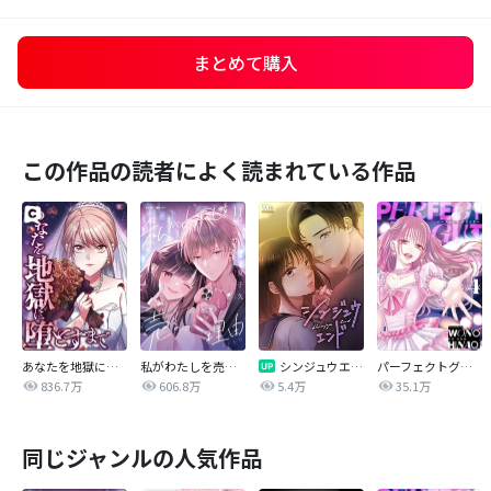
まとめて購入
この作品の読者によく読まれている作品
あなたを地獄に堕とすまで
私がわたしを売る理由
シンジュウエンド【タテヨミ】
パーフェクトグリッター
836.7万
606.8万
5.4万
35.1万
同じジャンルの人気作品