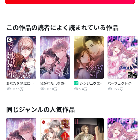
この作品の読者によく読まれている作品
あなたを地獄に堕とすまで
私がわたしを売る理由
シンジュウエンド【タテヨミ】
パーフェクトグリッター
837.5万
607.0万
5.4万
35.2万
同じジャンルの人気作品