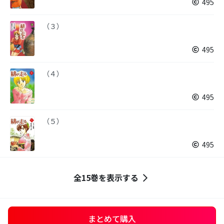
495
（３）
495
（４）
495
（５）
495
全15巻を表示する
まとめて購入