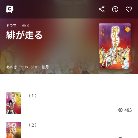
ドラマ
0
緋が走る
あおきてつお, ジョー指月
（１）
495
（２）