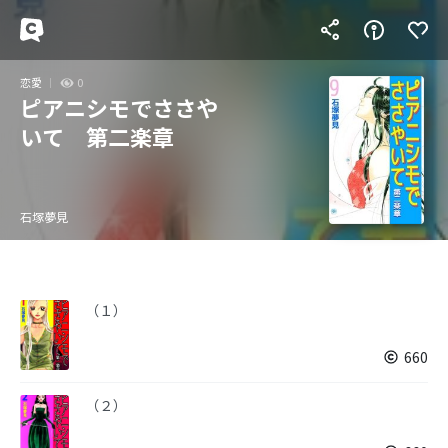
恋愛
0
ピアニシモでささや
いて 第二楽章
石塚夢見
（１）
660
（２）