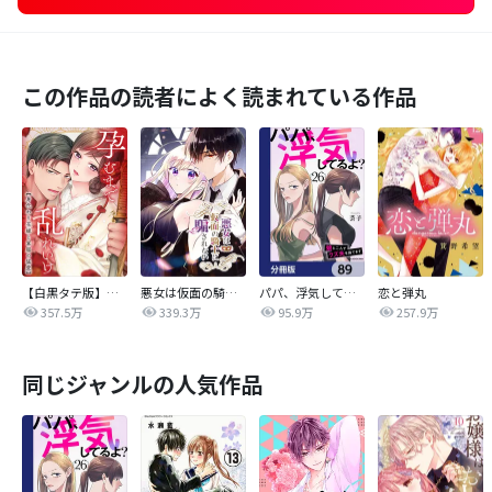
この作品の読者によく読まれている作品
【白黒タテ版】孕むまで乱れいけ～身代わり花嫁と軍服の猛愛
悪女は仮面の騎士に騙されない
パパ、浮気してるよ？娘と二人でクズ夫を捨てます【分冊版】
恋と弾丸
357.5万
339.3万
95.9万
257.9万
同じジャンルの人気作品