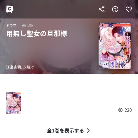
ドラマ
150
用無し聖女の旦那様
江宮由莉, 夕焼け
220
全1巻を表示する