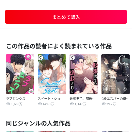
まとめて購入
この作品の読者によく読まれている作品
ラブジンクス
スイート・ショット
敏感男子、調教される
C級エスパーの備忘録
1,668万
449.3万
1,147万
29.2万
同じジャンルの人気作品