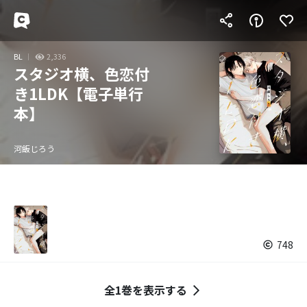
BL
2,336
スタジオ横、色恋付
き1LDK【電子単行
本】
河飯じろう
748
全1巻を表示する