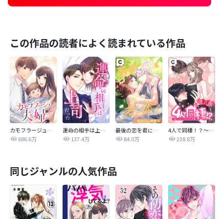
この作品の読者によく読まれている作品
カモフラージュ夫婦
運命の相手は上司だった
最後の恋を君に捧ぐ～余命1年の御曹司～
4人で同棲！？～逆ハーレムハウスへようこそ♥～【改訂版】
686.6万
137.4万
84.0万
238.8万
同じジャンルの人気作品