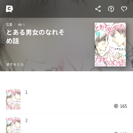
恋愛
0
とある男女のなれそ
め話
オザキミカ
1
165
2