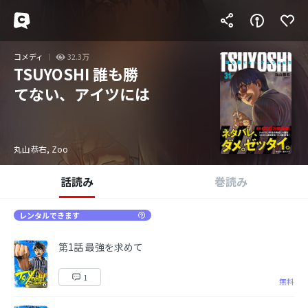
コメディ
32.3万
TSUYOSHI 誰も勝
てない、アイツには
丸山恭右, Zoo
話読み
巻読み
レンタルできます
第1話 最強を求めて
1
無料