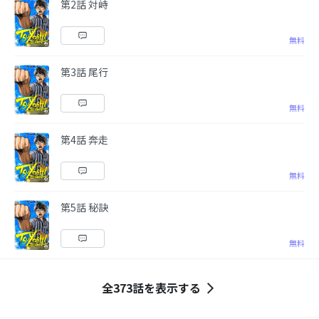
第2話 対峙
無料
第3話 尾行
無料
第4話 奔走
無料
第5話 秘訣
無料
全373話を表示する