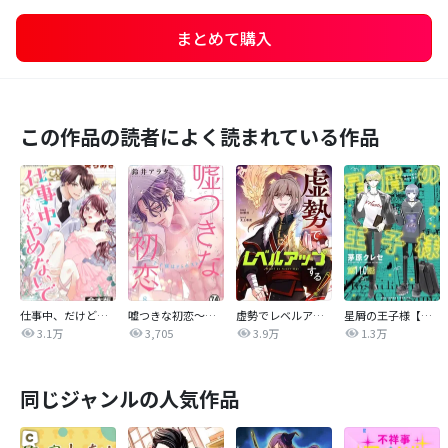
まとめて購入
この作品の読者によく読まれている作品
仕事中、だけどやめないで。【合本版】
嘘つきな初恋～王子様はドSホスト～
虚勢でレベルアップする！【タテヨミ】
星屑の王子様【単話】
3.1万
3,705
3.9万
1.3万
同じジャンルの人気作品