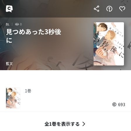
BL
0
見つめあった3秒後
に
藍叉
1巻
693
全1巻を表示する