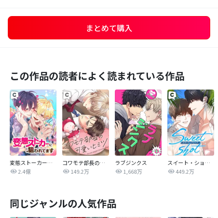
まとめて購入
この作品の読者によく読まれている作品
変態ストーカーに狙われてます
コワモテ部長の可愛いヒミツ
ラブジンクス
スイート・ショット
2.4億
149.2万
1,668万
449.2万
同じジャンルの人気作品