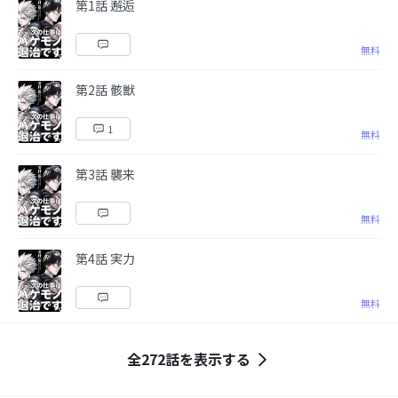
第1話 邂逅
無料
第2話 骸獣
1
無料
第3話 襲来
無料
第4話 実力
無料
全272話を表示する