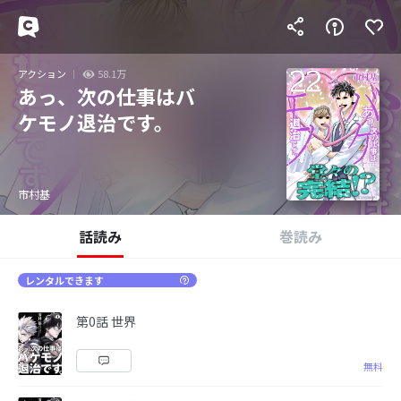
アクション
58.1万
あっ、次の仕事はバ
ケモノ退治です。
市村基
話読み
巻読み
レンタルできます
第0話 世界
無料