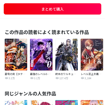
まとめて購入
この作品の読者によく読まれている作品
蒼穹の剣【タテヨミ】
最強のレベル0 -解析スキルで完全無双-【タテヨミ】
終末のワルキューレ
レベル至上主義【タテヨミ】
3.2万
3.1万
127.4万
3,184
同じジャンルの人気作品