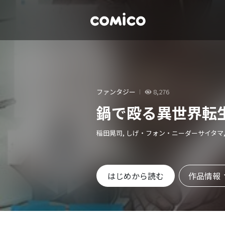
ファンタジー
8,276
鍋で殴る異世界転
稲田晃司, しげ・フォン・ニーダーサイタマ,
作品情報
はじめから読む