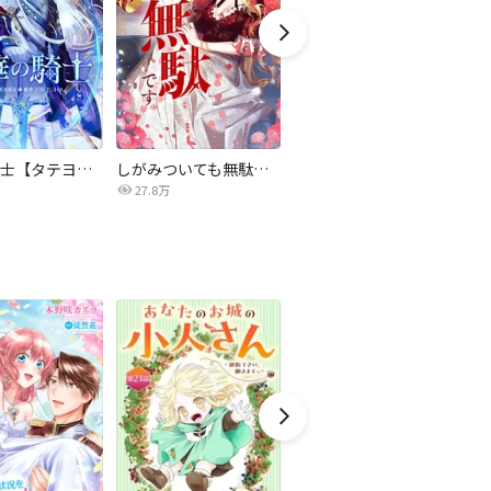
氷華の騎士【タテヨミ】
しがみついても無駄です【タテヨミ】
転生したら平民でした。～生活水準に耐えられないので貴族を目指します～（コミック）
27.8万
9.2万