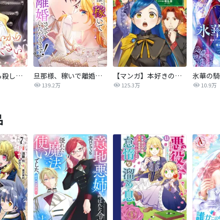
後悔はいいから殺してください
旦那様、稼いで離婚させていただきます！
【マンガ】本好きの下剋上 第四部
139.2万
125.3万
10.9万
品