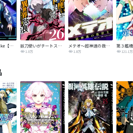
悪役人生RE-take【タテヨミ】
妖刀使いがチートスキルをもって異世界放浪 ～生まれ持ったチートは最強！！～
メテオ～超神速の救世主～【タテヨミ】
第３艦橋
1.0万
1.8万
121.1万
品