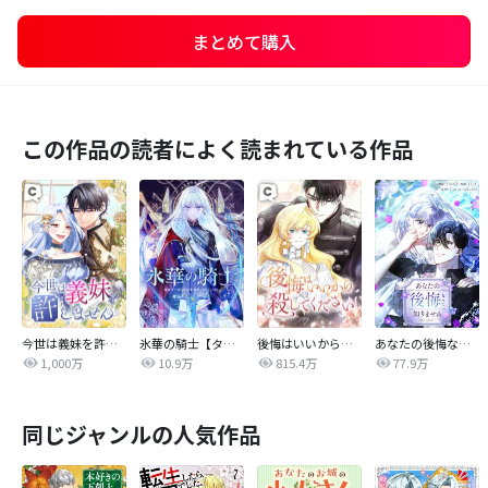
まとめて購入
この作品の読者によく読まれている作品
今世は義妹を許しません
氷華の騎士【タテヨミ】
後悔はいいから殺してください
あなたの後悔なんて知りません【タテヨミ】
1,000万
10.9万
815.4万
77.9万
同じジャンルの人気作品