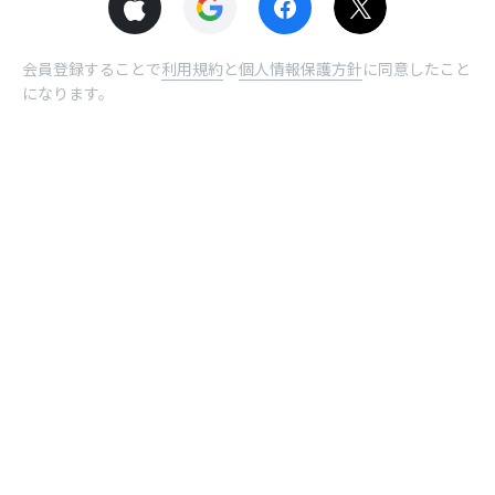
会員登録することで
利用規約
と
個人情報保護方針
に同意したこと
になります。
© NHN comico Corp.
ホーム
受取BOX
曜日
ログイン