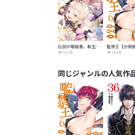
伝説の暗殺者、転生したら王家の愛され末娘になってしまいまして。【タテヨミ】
監禁王【分冊
13.1万
14.9万
同じジャンルの人気作