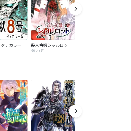
怪獣８号 タテカラー版【タテヨミ】
殺人令嬢シャルロット【タテヨミ】
ダンジョン飯
暴
2.7万
5,433