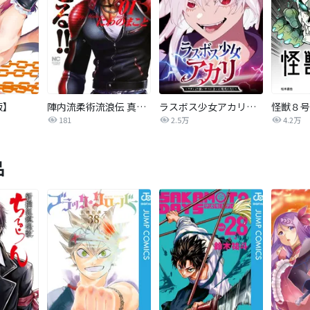
版】
陣内流柔術流浪伝 真島、爆ぜる！！
ラスボス少女アカリ～ワタシより強いやつに会いに現代に行く～【タテヨミ】
181
2.5万
4.2万
品