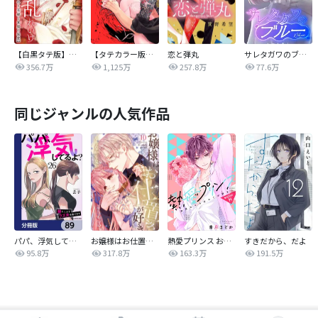
【白黒タテ版】孕むまで乱れいけ～身代わり花嫁と軍服の猛愛
【タテカラー版】漣蒼士に処女を捧ぐ～さあ、じっくり愛でましょうか
恋と弾丸
サレタガワのブルー【タテヨミ】
356.7万
1,125万
257.8万
77.6万
同じジャンルの人気作品
パパ、浮気してるよ？娘と二人でクズ夫を捨てます【分冊版】
お嬢様はお仕置きが好き
熱愛プリンス お兄ちゃんはキミが好き
すきだから、だよ
95.8万
317.8万
163.3万
191.5万