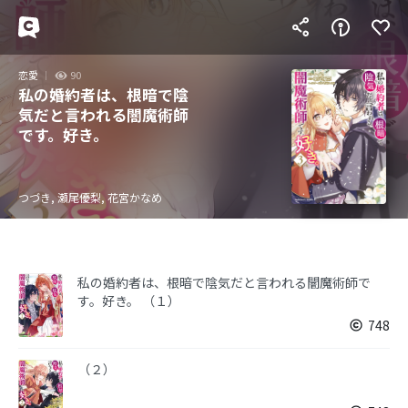
恋愛
90
私の婚約者は、根暗で陰
気だと言われる闇魔術師
です。好き。
つづき, 瀬尾優梨, 花宮かなめ
私の婚約者は、根暗で陰気だと言われる闇魔術師で
す。好き。 （１）
748
（２）