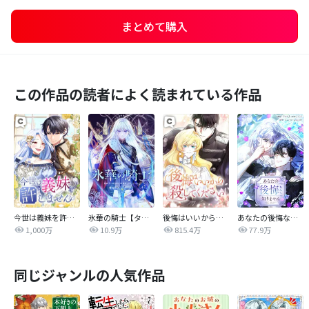
まとめて購入
この作品の読者によく読まれている作品
今世は義妹を許しません
氷華の騎士【タテヨミ】
後悔はいいから殺してください
あなたの後悔なんて知りません【タテヨミ】
1,000万
10.9万
815.4万
77.9万
同じジャンルの人気作品