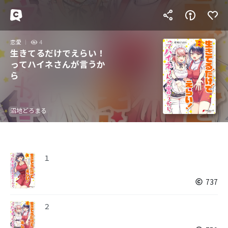
恋愛
4
生きてるだけでえらい！
ってハイネさんが言うか
ら
沼地どろまる
１
737
２