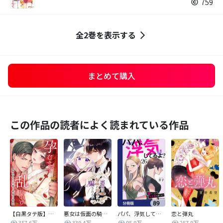
759
全2巻を表示する
まとめて購入
この作品の読者によく読まれている作品
【白黒タテ版】孕むまで乱れいけ～身代わり花嫁と軍服の猛愛
悪女は仮面の騎士に騙されない
パパ、浮気してるよ？娘と二人でクズ夫を捨てます【分冊版】
恋と弾丸
357.6万
339.4万
95.9万
257.9万