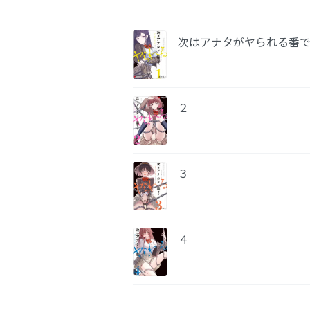
次はアナタがヤられる番で
２
３
４