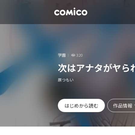
学園
320
次はアナタがヤら
原つもい
作品情報
はじめから読む