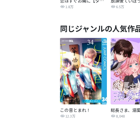
恋はすぐお隣に【タテヨミ】
放課後ていぼ
1.8万
6.5万
同じジャンルの人気作
この音とまれ！
12.3万
8,048