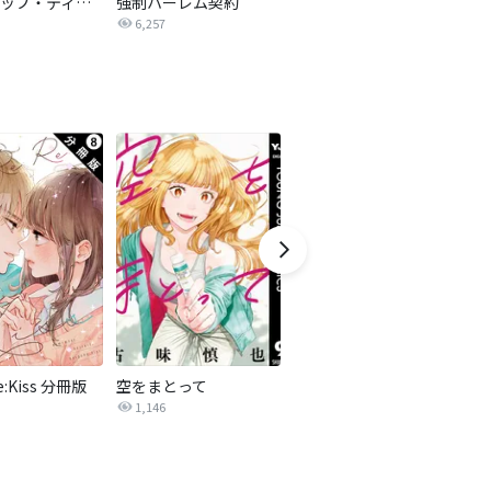
恋するリップ・ティント
強制ハーレム契約
南天さんは実らない【タテヨミ】
6,257
2.6万
e:Kiss 分冊版
空をまとって
放課後ていぼう日誌
天
1
1,146
6.5万