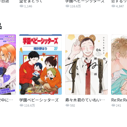
う日誌
空をまとって
学園ベビーシッターズ
1,146
116.6万
4,847
品
総長さま、溺愛中につき。～最強イケメンと愛され寮生活！？～ 分冊版
学園ベビーシッターズ
寿々木君のていねいな生活
Re:Re:R
116.6万
592
241