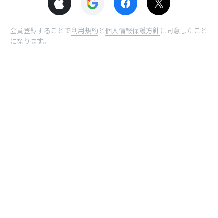
会員登録することで
利用規約
と
個人情報保護方針
に同意したこと
になります。
© NHN comico Corp.
ホーム
受取BOX
曜日
ログイン