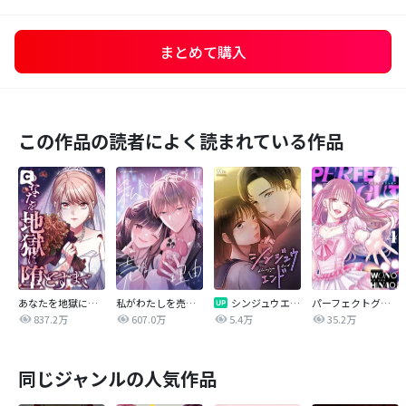
まとめて購入
この作品の読者によく読まれている作品
あなたを地獄に堕とすまで
私がわたしを売る理由
シンジュウエンド【タテヨミ】
パーフェクトグリッター
837.2万
607.0万
5.4万
35.2万
同じジャンルの人気作品