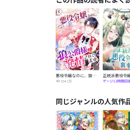
悪役令嬢なのに、狼公爵様に発情されてます
ゲージ12時間回
254.1万
同じジャンルの人気作