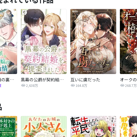
正統派悪役令嬢の裏事情
黒幕の公爵が契約結婚を提案しました
互いに虜だった
オークの
復
2,638万
164.8万
268.7万
品