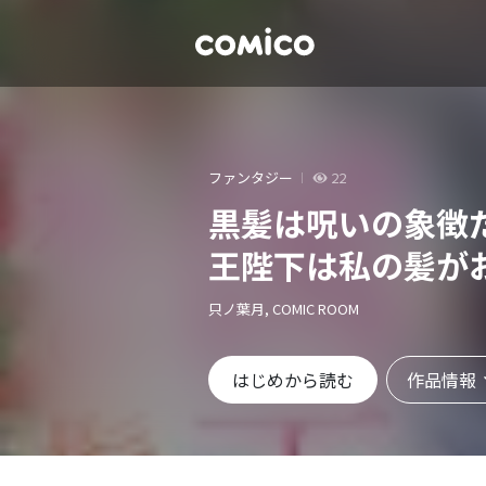
ファンタジー
22
黒髪は呪いの象徴
王陛下は私の髪が
只ノ葉月, COMIC ROOM
作品情報
はじめから読む