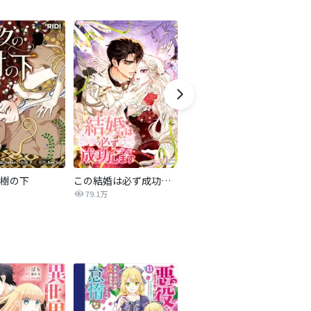
樹の下
この結婚は必ず成功します
北部戦士の愛しい花嫁
79.1万
148.7万