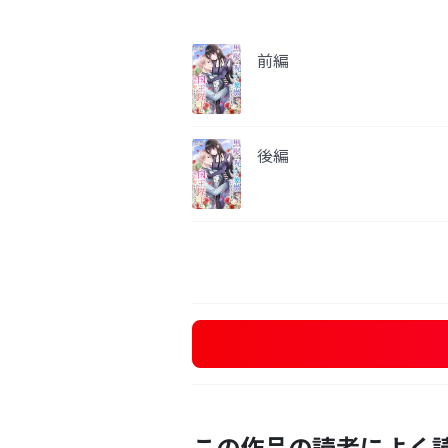
前編
後編
この作品の読者によく