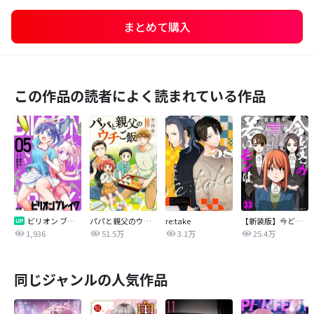
まとめて購入
この作品の読者によく読まれている作品
ビリオン ブレイク
パパと親父のウチご飯
re:take
【新装版】今どきの若いモンは
1,936
51.5万
3.1万
25.4万
同じジャンルの人気作品