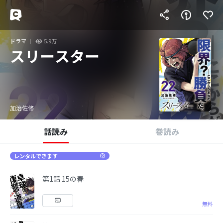
ドラマ
5.9万
スリースター
加治佐修
話読み
巻読み
レンタルできます
第1話 15の春
無料