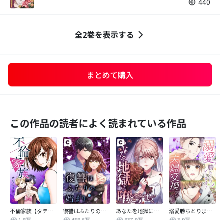
440
全2巻を表示する
まとめて購入
この作品の読者によく読まれている作品
不倫家族【タテヨミ】
復讐はふたりの始まり
あなたを地獄に堕とすまで
溺愛勝ちとります！～夫婦交換マンション～
1.8万
458.6万
837.9万
3.9万