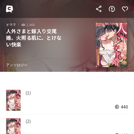
ドラマ
2,460
人外さまと嫁入り交尾
婚。火照る肌に、とけな
い快楽
アンソロジー
(1)
440
(2)