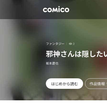
ファンタジー
3
邪神さんは隠した
坂本遊也
作品情報
はじめから読む