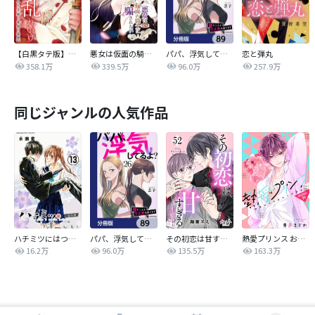
【白黒タテ版】孕むまで乱れいけ～身代わり花嫁と軍服の猛愛
悪女は仮面の騎士に騙されない
パパ、浮気してるよ？娘と二人でクズ夫を捨てます【分冊版】
恋と弾丸
358.1万
339.5万
96.0万
257.9万
同じジャンルの人気作品
ハチミツにはつこい
パパ、浮気してるよ？娘と二人でクズ夫を捨てます【分冊版】
その初恋は甘すぎる～恋愛処女には刺激が強い～
熱愛プリンス お兄ちゃんはキミが好き
16.2万
96.0万
135.5万
163.3万