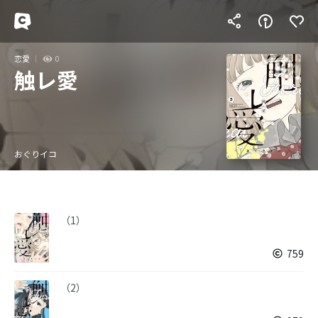
恋愛
0
触レ愛
おぐりイコ
（1）
759
（2）