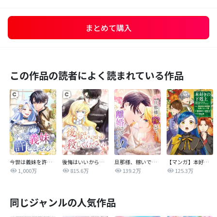
まとめて購入
この作品の読者によく読まれている作品
今世は義妹を許しません
後悔はいいから殺してください
旦那様、稼いで離婚させていただきます！
【マンガ】本好きの下剋上 第四部
1,000万
815.6万
139.2万
125.3万
同じジャンルの人気作品